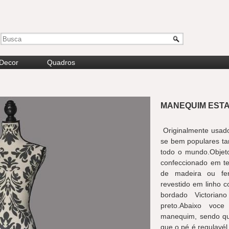
Decor
Quadros
MANEQUIM ESTA
Originalmente usado
se bem populares ta
todo o mundo.Objeto
confeccionado em te
de madeira ou fer
revestido em linho 
bordado Victoria
preto.Abaixo voc
manequim, sendo que
que o pé é regulavé