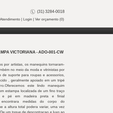
(31) 3284-0018
Atendimento
|
Login
|
Ver orçamento (0)
MPA VICTORIANA - ADO-001-CW
s por artistas, os manequins tornaram-
mbém no meio da moda e vitrinistas por
 de suporte para roupas e acessorios,
cido , geralmente apoiado em um tripé
ro.Oferecemos este lindo manequim
com estampa localizada de um fino traço
no e pé em madeira preta e finial
e encontrara medidas do corpo do
 a altura total podera variar, uma vez
l.De um toque de descontraçao e luxo ao